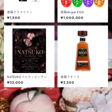
遠隔グラスワイン
遠隔Angel EGG
¥1,500
¥1,000,000
NATSUKOフルラッピングシャ
遠隔テキーラ
ンパン
¥33,000
¥3,300