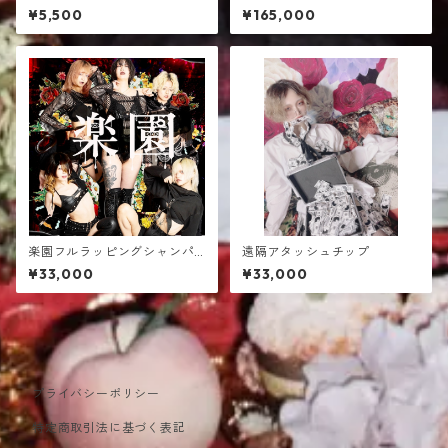
¥5,500
¥165,000
楽園フルラッピングシャンパ
遠隔アタッシュチップ
ン
¥33,000
¥33,000
プライバシーポリシー
特定商取引法に基づく表記